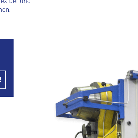
lexibel und
hen.
!