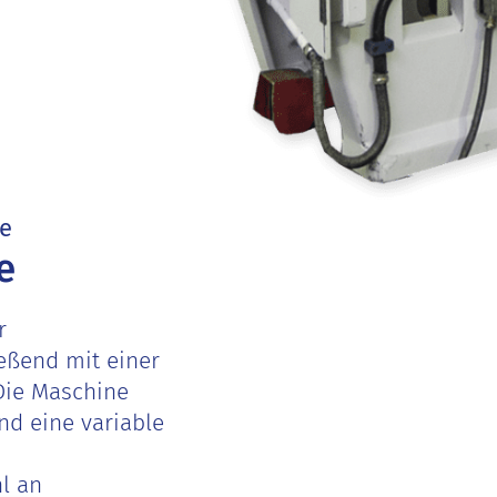
ke
e
r
eßend mit einer
 Die Maschine
nd eine variable
hl an