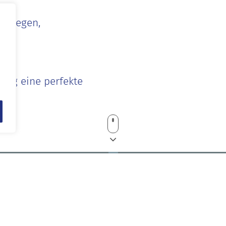
, Biegen,
tung eine perfekte
tendorn
Im
zen-metalltechnik.de