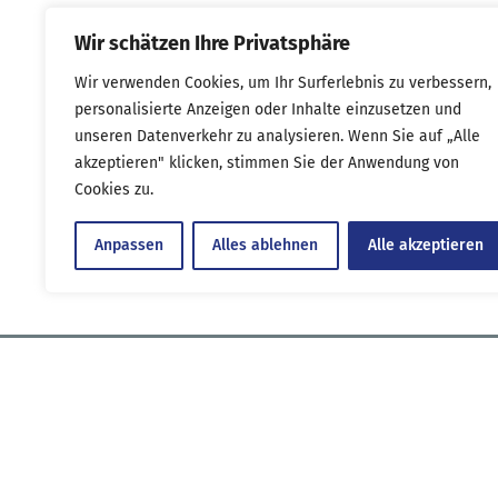
Anwendungsmöglichkeiten.
Wir schätzen Ihre Privatsphäre
Mit ihr sind wir in der Lage zu Stanzen
Beschneiden, Entgraten
Wir verwenden Cookies, um Ihr Surferlebnis zu verbessern,
und Umzuformen.
personalisierte Anzeigen oder Inhalte einzusetzen und
unseren Datenverkehr zu analysieren. Wenn Sie auf „Alle
akzeptieren" klicken, stimmen Sie der Anwendung von
Dadurch ist sie für die Weiterverarbei
Cookies zu.
Ergänzung zu unserer Abkantpresse.
Anpassen
Alles ablehnen
Alle akzeptieren
botzen Metalltechnik
Askay 38
57439 At
Telefon: +49 (0) 27 22 - 63 52 97 7
info@bot