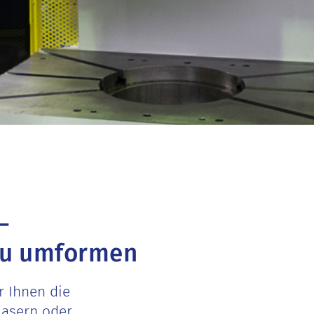
–
au umformen
r Ihnen die
Lasern oder