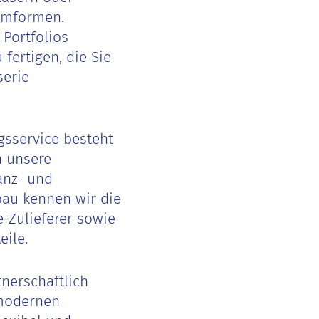
umformen.
Portfolios
fertigen, die Sie
serie
gsservice besteht
h unsere
anz- und
au kennen wir die
-Zulieferer sowie
ile.
tnerschaftlich
 modernen